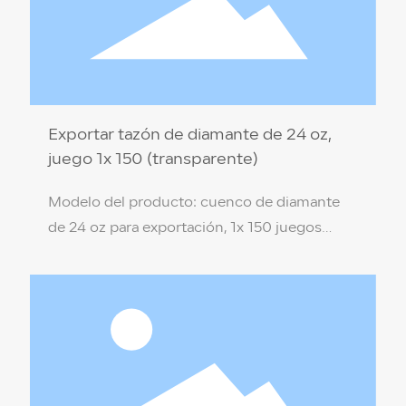
Exportar tazón de diamante de 24 oz,
juego 1x 150 (transparente)
Modelo del producto: cuenco de diamante
de 24 oz para exportación, 1x 150 juegos
(transparente) Especificación del producto:
17,5 x 7 x 9,4 cm Material del producto: PP de
grado alimenticio (no tóxico, respetuoso con
el medio ambiente) Color de la caja:
transparente Temperatura de resistencia: 110
℃ / -18 ℃ Cantidad por caja: 1x 150 juegos