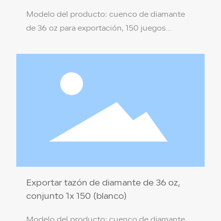
Modelo del producto: cuenco de diamante
de 36 oz para exportación, 150 juegos
(negro) Especificaciones del producto: 18 *
8,6 * 9,2 cm Material del producto: PP de
grado alimenticio (no tóxico, respetuoso con
el medio ambiente) Color de la caja:
transparente Temperatura de resistencia: 110
℃ / -18 ℃ Cantidad por caja: 1 x 150 juegos
Exportar tazón de diamante de 36 oz,
conjunto 1x 150 (blanco)
Modelo del producto: cuenco de diamante