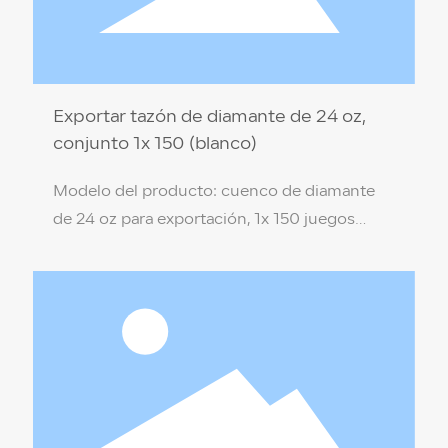
Exportar tazón de diamante de 24 oz,
conjunto 1x 150 (blanco)
Modelo del producto: cuenco de diamante
de 24 oz para exportación, 1x 150 juegos
(blanco) Especificación del producto: 17,5 * 7
* 9,4 cm Material del producto: PP de grado
alimenticio (no tóxico, respetuoso con el
medio ambiente) Color de la caja: blanco
Temperatura de resistencia: 110 ℃ / -18 ℃
Cantidad por caja: 1 x 150 juegos