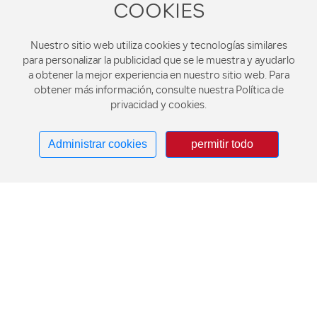
COOKIES
(blanco) Especificaciones del producto: 18 *
9,7 * 9,2 cm Material del producto: PP de
Nuestro sitio web utiliza cookies y tecnologías similares
grado alimenticio (no tóxico, respetuoso con
para personalizar la publicidad que se le muestra y ayudarlo
el medio ambiente) Color de la caja: Blanco
a obtener la mejor experiencia en nuestro sitio web. Para
obtener más información, consulte nuestra Política de
leche/Negro Temperatura de resistencia: 110
privacidad y cookies.
℃ / -18 ℃ Cantidad por caja: 1 x 150 juegos
Administrar cookies
permitir todo
Exportar cuenco de diamante de 42 oz,
conjunto 1x 150 (negro)
Modelo del producto: cuenco de diamante
de 42 oz para exportación, 150 juegos
(negro) Especificaciones del producto: 18 *