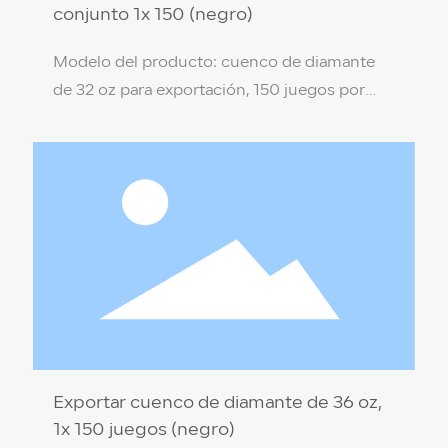
conjunto 1x 150 (negro)
Modelo del producto: cuenco de diamante
de 32 oz para exportación, 150 juegos por
caja (negro) Especificación del producto: 17,5
x 8,3 x 9,4 cm Material del producto: PP de
grado alimenticio (no tóxico, respetuoso con
el medio ambiente) Color de la caja: Negro
Temperatura de resistencia: 110 ℃ / -18 ℃
Cantidad por caja: 150 juegos por caja
Exportar cuenco de diamante de 36 oz,
1x 150 juegos (negro)