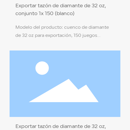
Exportar tazón de diamante de 32 oz,
conjunto 1x 150 (blanco)
Modelo del producto: cuenco de diamante
de 32 oz para exportación, 150 juegos
(transparente) Especificación del producto:
17,5 x 8,3 x 9,4 cm Material del producto: PP
de grado alimenticio (no tóxico, respetuoso
con el medio ambiente) Color de la caja:
blanco Resistencia a la temperatura: 110 ℃ /
-18 ℃ Cantidad por caja: 150 juegos
Exportar tazón de diamante de 32 oz,