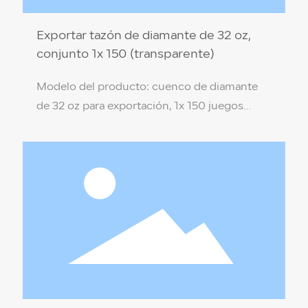
Exportar tazón de diamante de 32 oz,
conjunto 1x 150 (transparente)
Modelo del producto: cuenco de diamante
de 32 oz para exportación, 1x 150 juegos
(transparente) Especificación del producto:
17,5 * 8,3 * 9,4 cm Material del producto: PP
de grado alimenticio (no tóxico, respetuoso
con el medio ambiente) Color de la caja:
transparente Temperatura de resistencia: 110
℃ / -18 ℃ Cantidad por caja: 1x 150 juegos