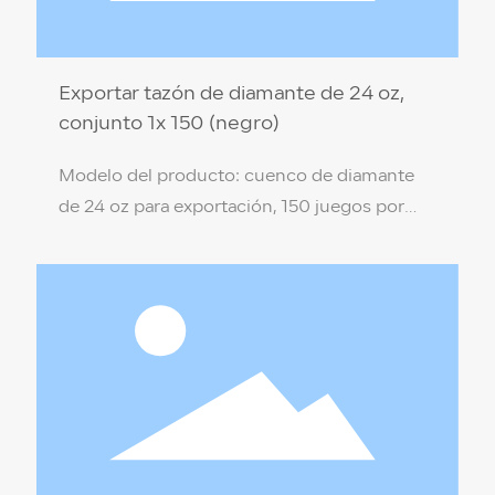
Exportar tazón de diamante de 24 oz,
conjunto 1x 150 (negro)
Modelo del producto: cuenco de diamante
de 24 oz para exportación, 150 juegos por
caja (negro) Especificación del producto: 17,5
x 7 x 9,4 cm Material del producto: PP de
grado alimenticio (no tóxico, respetuoso con
el medio ambiente) Color de la caja: Negro
Temperatura de resistencia: 110 ℃ / -18 ℃
Cantidad por caja: 150 juegos por caja