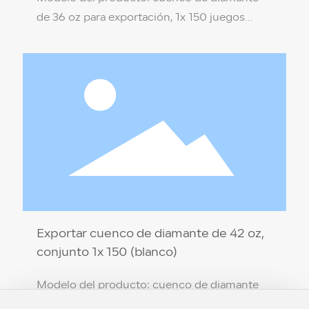
de 36 oz para exportación, 1x 150 juegos
(blanco) Especificaciones del producto: 18 *
8,6 * 9,2 cm Material del producto: PP de
grado alimenticio (no tóxico, respetuoso con
el medio ambiente) Color de la caja: Blanco
leche/Negro Temperatura de resistencia: 110
℃ / -18 ℃ Cantidad por caja: 1 x 150 juegos
Exportar cuenco de diamante de 42 oz,
conjunto 1x 150 (blanco)
Modelo del producto: cuenco de diamante
de 42 oz para exportación, 150 juegos