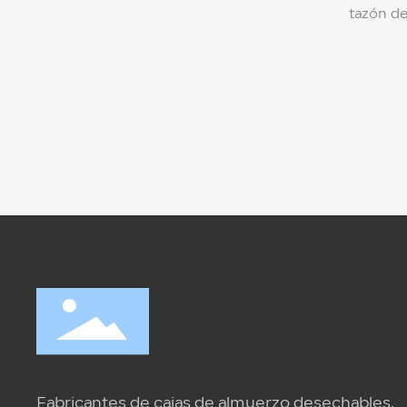
tazón de
(transpa
Especifi
* 7,6 * 9 cm Mater
product
alimenti
respetu
ambiente) Color de la
transpar
Resisten
110 ℃ / -18 ℃ C
caja: 60
Fabricantes de cajas de almuerzo desechables,