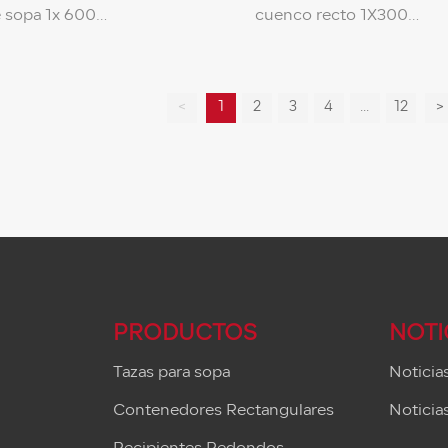
 sopa 1x 600
cuenco recto 1X300
rente/blanco)
(transparente) Especificación
cación del producto: 14
del producto: 15 * 8,8 * 1
ial del
Material del producto: PP
<
1
2
3
4
...
12
>
o: PP de grado
grado alimenticio (no tóxi
cio (no tóxico,
respetuoso con el medio
oso con el medio
ambiente) Color de la caja:
 caja:
Negro Temperatura de
ente/blanco leche
resistencia: 110 ℃ / -18 ℃
cia a la temperatura:
Cantidad por caja: 300 j
antidad por
0
PRODUCTOS
NOTI
Tazas para sopa
Noticia
Contenedores Rectangulares
Noticias