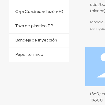
uds./bo
(blanca
Caja Cuadrada/Tazón(H)
Modelo 
Taza de plástico PP
de inyec
pulgadas
Bandeja de inyección
Especifi
25,5 cm x 21 c
Papel térmico
product
alimenti
respetu
ambiente) Color de la
blanco Temperatura de
resisten
(360) c
Cantidad
1X600
unidade