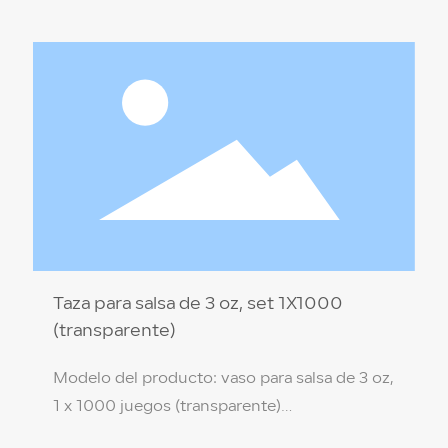
del producto: 5,8 * 3,2 * 4,3 cm Material del
producto: PP de grado alimenticio
(protección ambiental no tóxica) Color de la
caja: transparente Temperatura de
resistencia: 110 ℃ / -18 ℃ Cantidad por caja:
1X1000 juegos
Taza para salsa de 3 oz, set 1X1000
(transparente)
Modelo del producto: vaso para salsa de 3 oz,
1 x 1000 juegos (transparente)
Especificación del producto: 7 * 3,2 * 5,5 cm