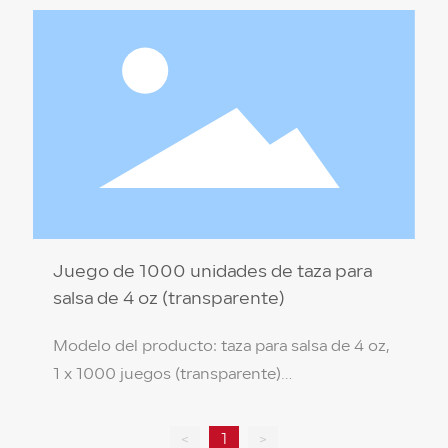
Material del producto: PP de grado
alimenticio (protección ambiental no tóxica)
Color de la caja: transparente Temperatura de
resistencia: 110 ℃ / -18 ℃ Cantidad por caja: 1
x 1000 juegos
Juego de 1000 unidades de taza para
salsa de 4 oz (transparente)
Modelo del producto: taza para salsa de 4 oz,
1 x 1000 juegos (transparente)
Especificación del producto: 8,3 * 3 * 6,8 cm
Material del producto: PP de grado
<
1
>