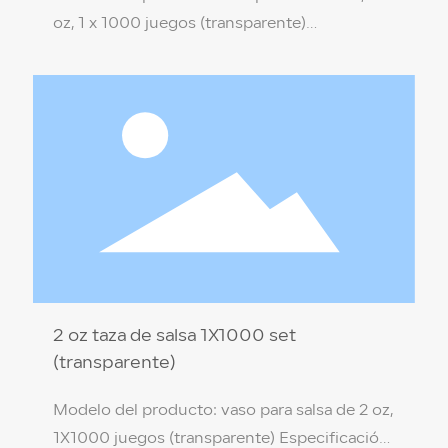
oz, 1 x 1000 juegos (transparente)
Especificaciones del producto: 4,8 cm * 3,5
cm * 3,2 cm Material del producto: PP de
grado alimenticio (no tóxico y respetuoso
con el medio ambiente)
2 oz taza de salsa 1X1000 set
(transparente)
Modelo del producto: vaso para salsa de 2 oz,
1X1000 juegos (transparente) Especificación