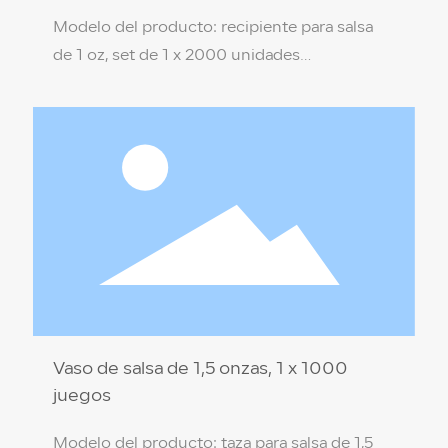
Modelo del producto: recipiente para salsa
de 1 oz, set de 1 x 2000 unidades
(transparente) Especificación del producto: 4
x 3,2 x 3 cm Material del producto: PP de
grado alimenticio (protección ambiental no
tóxica) Color de la caja: transparente
Temperatura de resistencia: 110 ℃ / -18 ℃
Cantidad por caja: 1 x 2000 sets
Vaso de salsa de 1,5 onzas, 1 x 1000
juegos
Modelo del producto: taza para salsa de 1,5