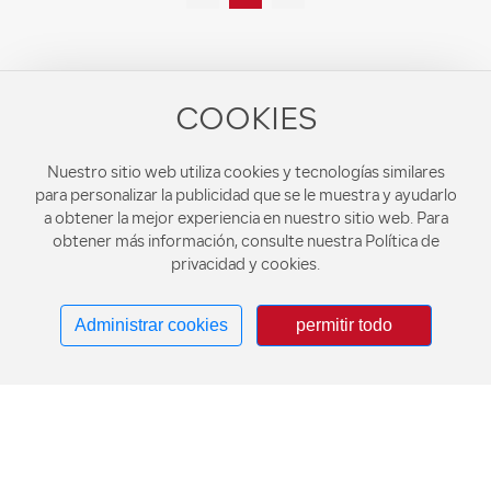
alimenticio (protección ambiental no tóxica)
Color de la caja: transparente Temperatura de
resistencia: 110 ℃ / -18 ℃ Cantidad por caja: 1
x 1000 juegos
COOKIES
Nuestro sitio web utiliza cookies y tecnologías similares
para personalizar la publicidad que se le muestra y ayudarlo
a obtener la mejor experiencia en nuestro sitio web. Para
obtener más información, consulte nuestra Política de
Fabricantes de cajas de almuerzo desechables,
privacidad y cookies.
venta mayorista de cajas de almuerzo
desechables, cuencos para sopa desechables,
Administrar cookies
permitir todo
cajas de embalaje y productos de envases para
alimentos