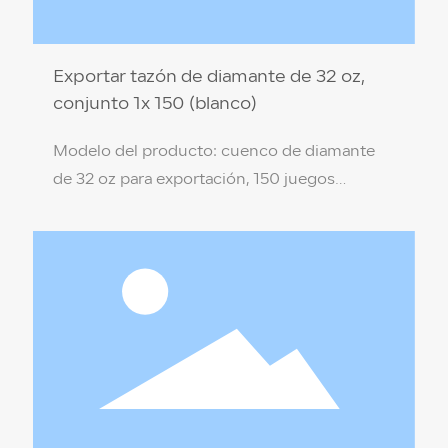
Exportar tazón de diamante de 32 oz,
conjunto 1x 150 (blanco)
Modelo del producto: cuenco de diamante
de 32 oz para exportación, 150 juegos
(transparente) Especificación del producto:
17,5 x 8,3 x 9,4 cm Material del producto: PP
de grado alimenticio (no tóxico, respetuoso
con el medio ambiente) Color de la caja:
blanco Resistencia a la temperatura: 110 ℃ /
-18 ℃ Cantidad por caja: 150 juegos