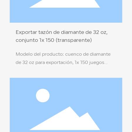
Exportar tazón de diamante de 32 oz,
conjunto 1x 150 (transparente)
Modelo del producto: cuenco de diamante
de 32 oz para exportación, 1x 150 juegos
(transparente) Especificación del producto:
17,5 * 8,3 * 9,4 cm Material del producto: PP
de grado alimenticio (no tóxico, respetuoso
con el medio ambiente) Color de la caja:
transparente Temperatura de resistencia: 110
℃ / -18 ℃ Cantidad por caja: 1x 150 juegos