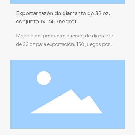
Exportar tazón de diamante de 32 oz,
conjunto 1x 150 (negro)
Modelo del producto: cuenco de diamante
de 32 oz para exportación, 150 juegos por
caja (negro) Especificación del producto: 17,5
x 8,3 x 9,4 cm Material del producto: PP de
grado alimenticio (no tóxico, respetuoso con
el medio ambiente) Color de la caja: Negro
Temperatura de resistencia: 110 ℃ / -18 ℃
Cantidad por caja: 150 juegos por caja