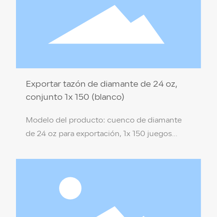
transparente Temperatura de resistencia: 110
℃ / -18 ℃ Cantidad por caja: 1x 150 juegos
Exportar tazón de diamante de 24 oz,
conjunto 1x 150 (blanco)
Modelo del producto: cuenco de diamante
de 24 oz para exportación, 1x 150 juegos
(blanco) Especificación del producto: 17,5 * 7
* 9,4 cm Material del producto: PP de grado
alimenticio (no tóxico, respetuoso con el
medio ambiente) Color de la caja: blanco
Temperatura de resistencia: 110 ℃ / -18 ℃
Cantidad por caja: 1 x 150 juegos