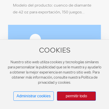
Modelo del producto: cuenco de diamante
de 42 oz para exportación, 150 juegos
(blanco) Especificaciones del producto: 18 *
9,7 * 9,2 cm Material del producto: PP de
grado alimenticio (no tóxico, respetuoso con
el medio ambiente) Color de la caja: Blanco
leche/Negro Temperatura de resistencia: 110
COOKIES
℃ / -18 ℃ Cantidad por caja: 1 x 150 juegos
Nuestro sitio web utiliza cookies y tecnologías similares
para personalizar la publicidad que se le muestra y ayudarlo
a obtener la mejor experiencia en nuestro sitio web. Para
obtener más información, consulte nuestra Política de
privacidad y cookies.
Exportar cuenco de diamante de 42 oz,
conjunto 1x 150 (negro)
Administrar cookies
permitir todo
Modelo del producto: cuenco de diamante