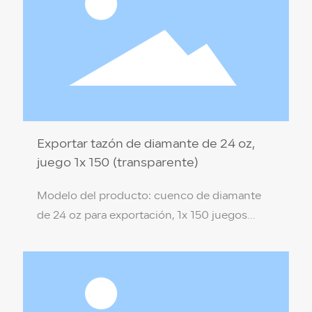
Exportar tazón de diamante de 24 oz,
juego 1x 150 (transparente)
Modelo del producto: cuenco de diamante
de 24 oz para exportación, 1x 150 juegos
(transparente) Especificación del producto:
17,5 x 7 x 9,4 cm Material del producto: PP de
grado alimenticio (no tóxico, respetuoso con
el medio ambiente) Color de la caja: