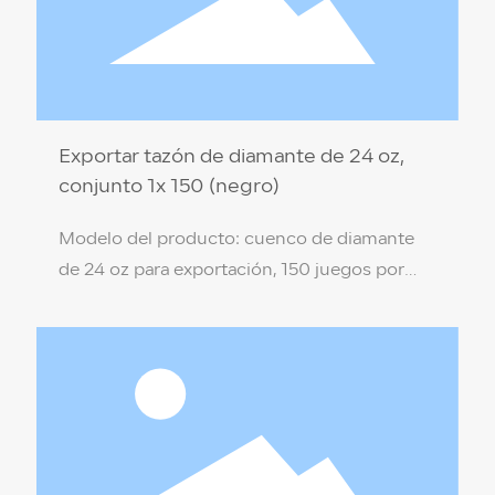
Exportar tazón de diamante de 24 oz,
conjunto 1x 150 (negro)
Modelo del producto: cuenco de diamante
de 24 oz para exportación, 150 juegos por
caja (negro) Especificación del producto: 17,5
x 7 x 9,4 cm Material del producto: PP de
grado alimenticio (no tóxico, respetuoso con
el medio ambiente) Color de la caja: Negro
Temperatura de resistencia: 110 ℃ / -18 ℃
Cantidad por caja: 150 juegos por caja