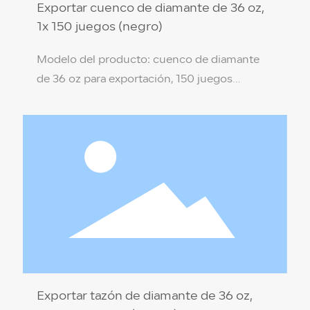
Exportar cuenco de diamante de 36 oz,
1x 150 juegos (negro)
Modelo del producto: cuenco de diamante
de 36 oz para exportación, 150 juegos
(negro) Especificaciones del producto: 18 *
8,6 * 9,2 cm Material del producto: PP de
grado alimenticio (no tóxico, respetuoso con
el medio ambiente) Color de la caja:
transparente Temperatura de resistencia: 110
℃ / -18 ℃ Cantidad por caja: 1 x 150 juegos
Exportar tazón de diamante de 36 oz,