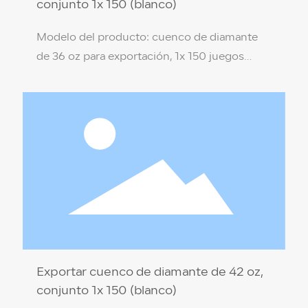
conjunto 1x 150 (blanco)
Modelo del producto: cuenco de diamante
de 36 oz para exportación, 1x 150 juegos
(blanco) Especificaciones del producto: 18 *
8,6 * 9,2 cm Material del producto: PP de
grado alimenticio (no tóxico, respetuoso con
el medio ambiente) Color de la caja: Blanco
leche/Negro Temperatura de resistencia: 110
℃ / -18 ℃ Cantidad por caja: 1 x 150 juegos
Exportar cuenco de diamante de 42 oz,
conjunto 1x 150 (blanco)