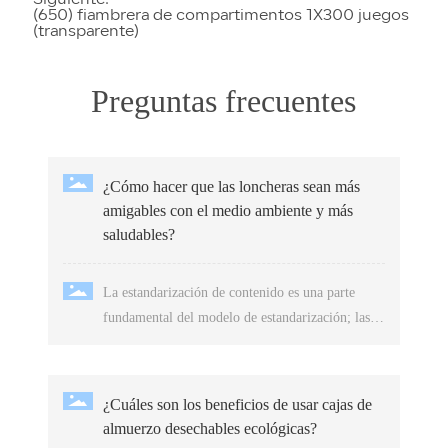
Siguiente:
(650) fiambrera de compartimentos 1X300 juegos
(transparente)
Preguntas frecuentes
¿Cómo hacer que las loncheras sean más
amigables con el medio ambiente y más
saludables?
La estandarización de contenido es una parte
fundamental del modelo de estandarización; las
profesiones relacionadas con cajas para almuerzos
y catering ya han completado en realidad parte de
la estandarización de contenido dentro del
¿Cuáles son los beneficios de usar cajas de
sistema, como la planificación de cajas
almuerzo desechables ecológicas?
desechables, el diseño de las cajas para