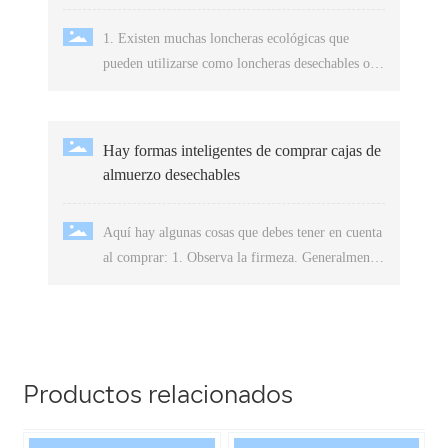
almuerzos, los estándares de cajas desechables
1. Existen muchas loncheras ecológicas que
para almuerzos, el uso de las cajas para
pueden utilizarse como loncheras desechables o
almuerzos, entre otros, lo que constituye la
con múltiples usos. 2. Higiene.
estandarización de contenido de los productos.
Hay formas inteligentes de comprar cajas de
almuerzo desechables
Aquí hay algunas cosas que debes tener en cuenta
al comprar: 1. Observa la firmeza. Generalmente,
2. Fíjate en el embalaje exterior.
Productos relacionados