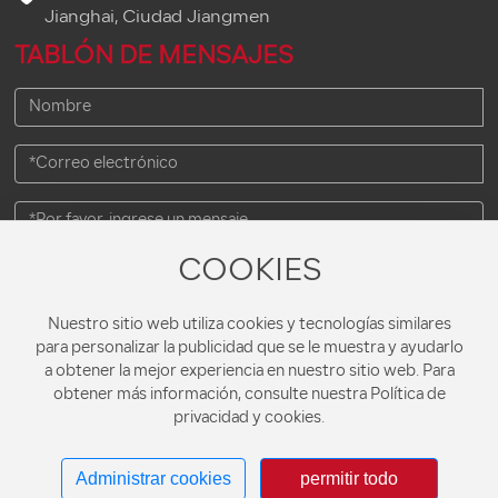
Jianghai, Ciudad Jiangmen
TABLÓN DE MENSAJES
COOKIES
Enviar
Nuestro sitio web utiliza cookies y tecnologías similares
para personalizar la publicidad que se le muestra y ayudarlo
a obtener la mejor experiencia en nuestro sitio web. Para
obtener más información, consulte nuestra Política de
Copyright© 2023 HUAN SU PLASTIC PRODUCT CO.,LTD.
privacidad y cookies.
粤ICP备16052651号
Administrar cookies
permitir todo
Etiquetas SEO
| Powered by
300.cn
Jiangmen
|
Productos