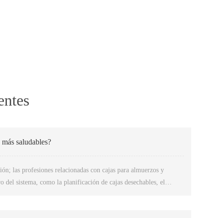
)
entes
 más saludables?
ón; las profesiones relacionadas con cajas para almuerzos y
o del sistema, como la planificación de cajas desechables, el
 el uso de las cajas para almuerzos, entre otros, lo que constituye
Línea