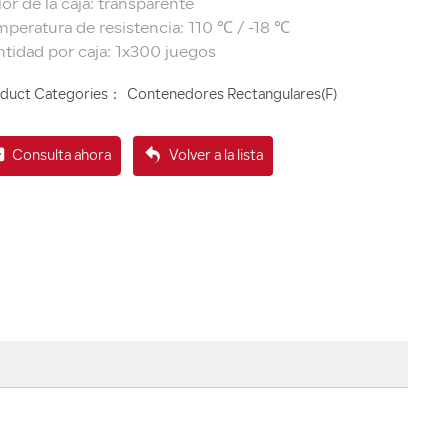
or de la caja: transparente
peratura de resistencia: 110 ℃ / -18 ℃
duct Categories：
Contenedores Rectangulares(F)
Consulta ahora
Volver a la lista