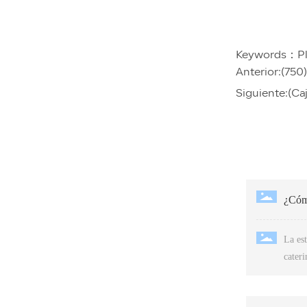
Keywords：
P
Anterior:
(750
Siguiente:
(Ca
¿Cómo
La est
cateri
diseño
la est