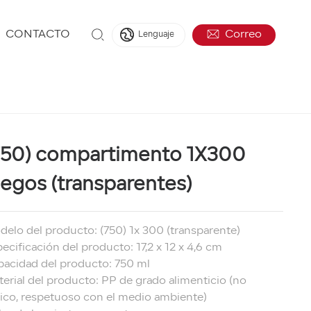
CONTACTO
Correo
Lenguaje
750) compartimento 1X300
uegos (transparentes)
elo del producto: (750) 1x 300 (transparente)
ecificación del producto: 17,2 x 12 x 4,6 cm
acidad del producto: 750 ml
erial del producto: PP de grado alimenticio (no
ico, respetuoso con el medio ambiente)