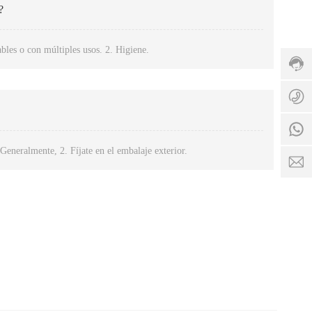
direc
?
de
servi
bles o con múltiples usos. 2. Higiene.
86-7
3986
Hora
8
de
1
servi
8:00 
8
24:0
Generalmente, 2. Fíjate en el embalaje exterior.
C