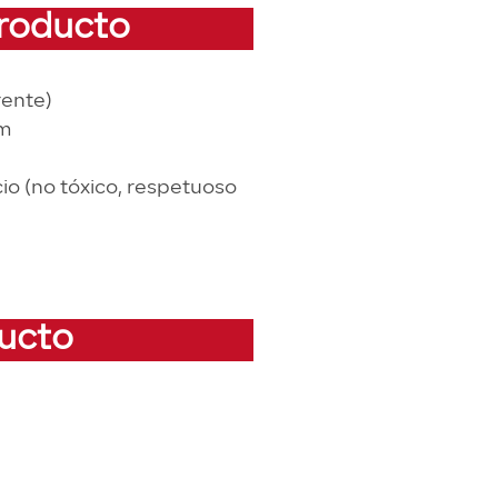
producto
rente)
cm
cio (no tóxico, respetuoso
ducto