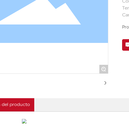
Col
Tem
Pro
+
 del producto