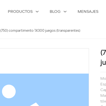
PRODUCTOS
BLOG
MENSAJES
(750) compartimento 1X300 juegos (transparentes)
(
j
Mod
Esp
Cap
Mat
tóx