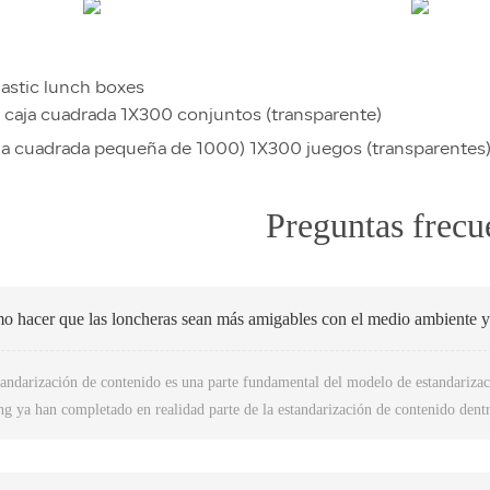
lastic lunch boxes
) caja cuadrada 1X300 conjuntos (transparente)
ja cuadrada pequeña de 1000) 1X300 juegos (transparentes
Preguntas frecu
 hacer que las loncheras sean más amigables con el medio ambiente y
andarización de contenido es una parte fundamental del modelo de estandarizaci
ng ya han completado en realidad parte de la estandarización de contenido dentr
 de las cajas para almuerzos, los estándares de cajas desechables para almuerzos,
andarización de contenido de los productos.