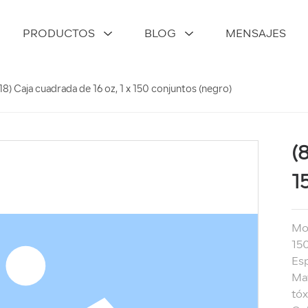
PRODUCTOS
BLOG
MENSAJES
18) Caja cuadrada de 16 oz, 1 x 150 conjuntos (negro)
(
1
Mod
150
Esp
Mat
tóx