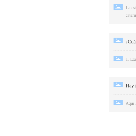
La est
cateri
diseño
la est
¿Cuál
1. Ex
Hay f
Aquí h