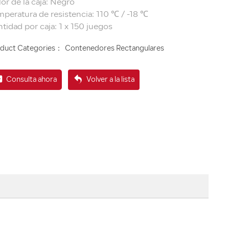
or de la caja: Negro
peratura de resistencia: 110 ℃ / -18 ℃
duct Categories：
Contenedores Rectangulares
Consulta ahora
Volver a la lista