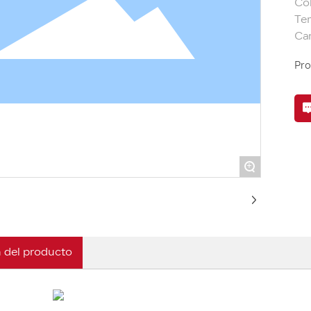
Col
Tem
Pro
+
 del producto