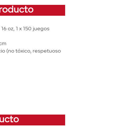
producto
16 oz, 1 x 150 juegos
 cm
cio (no tóxico, respetuoso
ducto