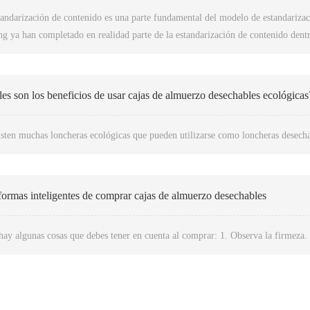
andarización de contenido es una parte fundamental del modelo de estandarizaci
ng ya han completado en realidad parte de la estandarización de contenido dentr
 de las cajas para almuerzos, los estándares de cajas desechables para almuerzos,
andarización de contenido de los productos.
es son los beneficios de usar cajas de almuerzo desechables ecológicas
isten muchas loncheras ecológicas que pueden utilizarse como loncheras desecha
ormas inteligentes de comprar cajas de almuerzo desechables
ay algunas cosas que debes tener en cuenta al comprar: 1. Observa la firmeza. 