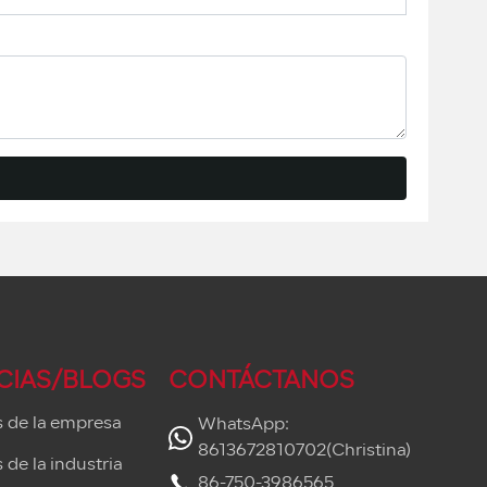
CIAS/BLOGS
CONTÁCTANOS
s de la empresa
WhatsApp:
8613672810702(Christina)
 de la industria
86-750-3986565