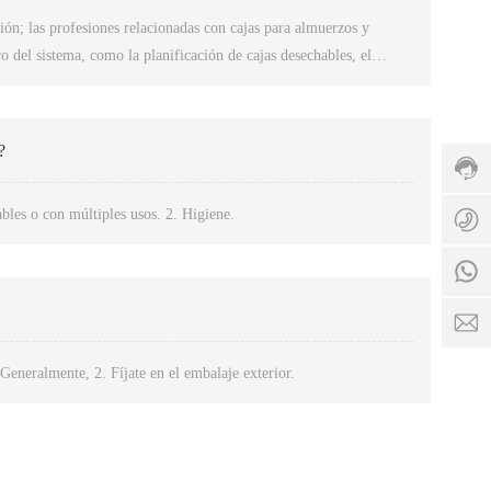
ón; las profesiones relacionadas con cajas para almuerzos y
o del sistema, como la planificación de cajas desechables, el
Línea
direc
 el uso de las cajas para almuerzos, entre otros, lo que constituye
de
servi
86-7
?
3986
Hora
8
de
bles o con múltiples usos. 2. Higiene.
1
servi
8:00 
8
24:0
C
Generalmente, 2. Fíjate en el embalaje exterior.