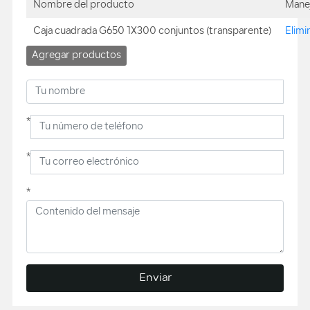
Nombre del producto
Mane
Caja cuadrada G650 1X300 conjuntos (transparente)
Elimi
Agregar productos
*
*
*
Enviar