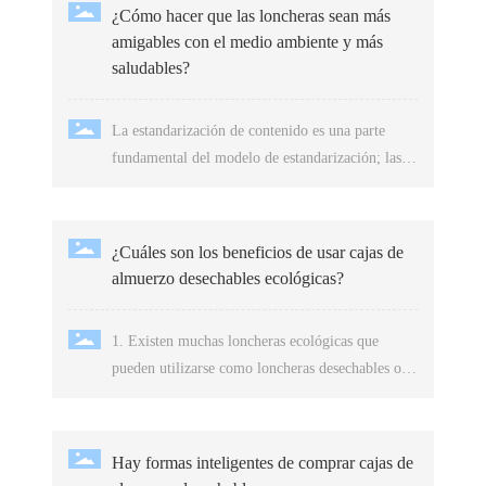
¿Cómo hacer que las loncheras sean más
amigables con el medio ambiente y más
saludables?
La estandarización de contenido es una parte
fundamental del modelo de estandarización; las
profesiones relacionadas con cajas para almuerzos
y catering ya han completado en realidad parte de
la estandarización de contenido dentro del
¿Cuáles son los beneficios de usar cajas de
sistema, como la planificación de cajas
almuerzo desechables ecológicas?
desechables, el diseño de las cajas para
almuerzos, los estándares de cajas desechables
1. Existen muchas loncheras ecológicas que
para almuerzos, el uso de las cajas para
pueden utilizarse como loncheras desechables o
almuerzos, entre otros, lo que constituye la
con múltiples usos. 2. Higiene.
estandarización de contenido de los productos.
Hay formas inteligentes de comprar cajas de